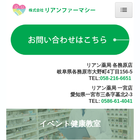
ホーム
当薬局について
店舗のご案内
オンライン服薬指導における特定商取引法に基づく表記
リアン薬局 各務原店
岐阜県各務原市大野町4丁目156-5
会社概要
TEL:
058-216-6651
イベント健康教室
リアン薬局 一宮店
愛知県一宮市三条字墓北2-3
ブログ
TEL:
0586-61-4041
薬剤師正社員募集 リアン薬局 各務原店
薬剤師パート募集 リアン薬局 各務原店
イベント健康教室
掲示事項