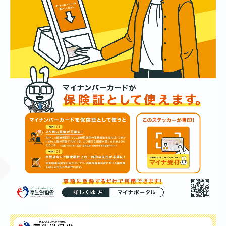
今回はミニ講座が復活！詳細は「
イベント健康教室
」を
ご覧ください。
■2025/7/14
リアン薬局一宮店で 2025年7月30日（水）に “きこえの
相談会” を開催します。
詳細は「
イベント健康教室
」をご覧ください。
■2025/7/10
リアン薬局一宮店で 健康チェック＆相談会 当日の様子
を掲載いたしました。
詳細は「
イベント健康教室
」をご覧ください。
■2025/4/7
リアン薬局一宮店で2025年7月8日（火）に健康チェック
＆相談会を開催します。