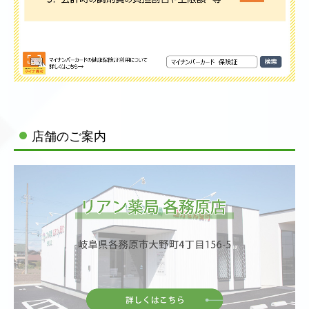
■2024/10/10
検体測定室（リアン薬局一宮店）10月1日より設置
血糖値500円、中性脂肪、コレステロール1100円で測定
することが可能です。
■2024/9/25
店舗のご案内
検体測定室設置の薬局（リアン薬局一宮店）
10月1日より検体測定室で血糖、HbA1c、脂質の検査を
指先の血液だけで検査することができます。
■2024/6/28
リアン薬局一宮店で2024年10月10日（木）に健康チェッ
クフェアを開催します。
詳細は「
イベント健康教室
」をご覧ください。