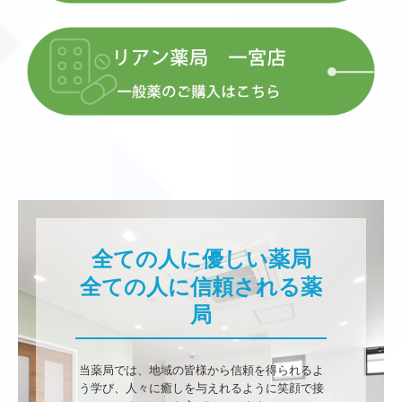
社会課題への取り組みとして災害・感染症発生等の緊急
時に対応できる体制の構築を図っています。
■2022/10/27
オンライン資格確認ができるようになりました。
■2022/03/28
リアン薬局 一宮店
では無料抗原検査を行なっておりま
す。
4月末までで愛知県在住の方でしたら無料で行えますの
全ての人に優しい薬局

で
感染が気になる方はお気軽に
リアン薬局 一宮店までお
全ての人に信頼される薬
電話下さい。
局
TEL：
0586-61-4041
※予約枠に限りがあり、完全予約制となっておりますの
でよろしくお願いいたします。
当薬局では、地域の皆様から信頼を得られるよ
う学び、人々に癒しを与えれるように笑顔で接