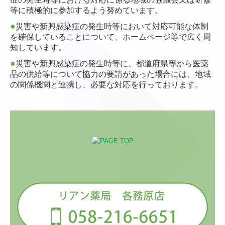
せ
等に積極的に参加するよう努めています。
詳細は「
イベント健康教室
」をご覧ください。
●
災害や新興感染症の発生時等において対応可能な体制
を確保していることについて、ホームページ等で広く周
知しています。
■2021/07/31
●
災害や新興感染症の発生時等に、都道府県等から医薬
8/25（水）第2回健康教室のお知らせ
品の供給等について協力の要請があった場合には、地域
13:30～の部の予約受付は終了いたしました。ご予約あ
の関係機関と連携し、必要な対応を行っております。
りがとうございます。
15:00～の部は定員に余裕がありますので、参加希望の
方は薬局までご連絡いただけると助かります。
詳細は「
イベント健康教室
」をご覧ください。
■2021/07/06
リアン薬局 各務原店 第2回健康教室 開催いたしま
す。
小島ファミリークリニック様と合同で行います。是
非ご参加ください。
詳細は「
イベント健康教室
」をご覧ください。