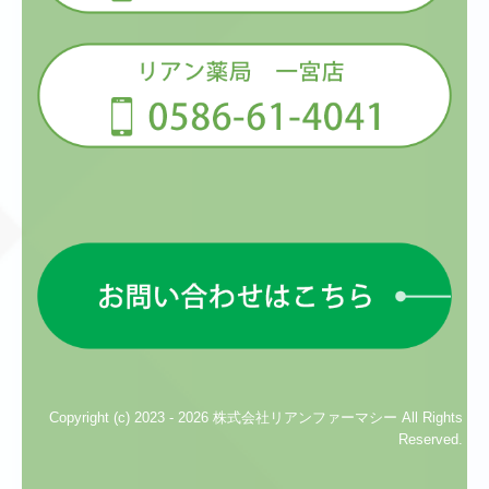
■2021/05/31
リアン薬局 各務原店 第1回健康教室 当日の様子を
掲載いたしました。
詳細は「
イベント健康教室
」をご覧ください。
■2021/5/21
「
ブログ
」を更新しました。
ぜひ、ご覧下さい。
■2021/05/10
リアン薬局 一宮店
第8回健康教室 当日の様子を掲載い
たしました。
詳細は「
イベント健康教室
」をご覧ください。
Copyright (c) 2023 - 2026 株式会社リアンファーマシー All Rights
当薬局では遺伝子解析サービス ジーンクエストALLを
Reserved.
取り扱っております。
詳細は
こちら
をご覧ください。