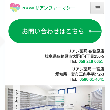
ホーム
当薬局について
店舗のご案内
オンライン服薬指導における特定商取引法に基づく表記
リアン薬局 各務原店
岐阜県各務原市大野町4丁目156-5
会社概要
TEL:
058-216-6651
イベント健康教室
リアン薬局 一宮店
愛知県一宮市三条字墓北2-3
ブログ
TEL:
0586-61-4041
薬剤師正社員募集 リアン薬局 各務原店
薬剤師パート募集 リアン薬局 各務原店
掲示事項