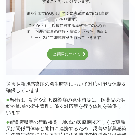
することを心がけています。

■2021/10/25
また行動力があり、すぐに実践する力には自信
リアン薬局 一宮店
第9回健康教室のお知らせ 当日の様
があります。

子を掲載いたしました。
これからも、疾病に対する薬物提供のみなら
詳細は「
イベント健康教室
」をご覧ください。
ず、予防や健康の維持・増進といった、幅広い
サービスにて地域貢献を行っていきます。
■2021/08/27
当薬局について
第二回リアン薬局 健康教室 無事終了しました。
ご参加された方々ありがとうございます。
お忙しい中、小島先生、小島ファミリークリニックス
タッフの皆様、メーカーの皆様、当薬局のスタッフの皆
災害や新興感染症の発生時等において対応可能な体制を
様ご協力ありがとうございました。
確保しています
健康教室の様子は後日、掲載いたします。
●
当社は、災害や新興感染症の発生時等に、医薬品の供
詳細は「
イベント健康教室
」をご覧ください。
給や地域の衛生管理に係る対応等を行う体制を確保して
います。
●
都道府県等の行政機関、地域の医療機関若しくは薬局
■2021/08/10
又は関係団体等と適切に連携するため、災害や新興感染
10/14（木）
リアン薬局 一宮店
第9回健康教室のお知ら
症の発生時等における対応に係る地域の協議会又は研修